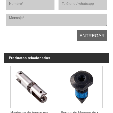
Productos relacionados
Hardware de tensor marino de horquilla-horquilla de cuerpo cerrado de acero inoxidable 304
Pernos de bloqueo de roscas preaplicados para aplicaciones automotrices