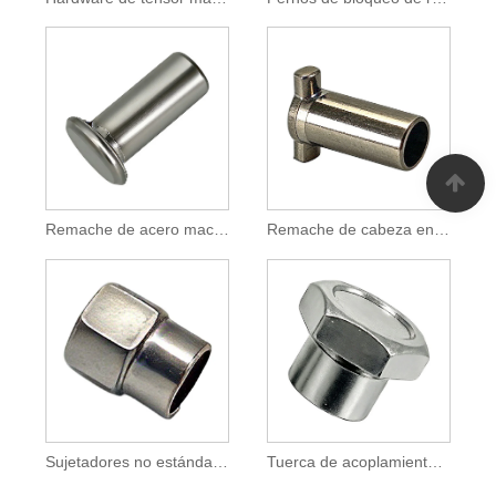
Remache de acero macizo de cabeza plana para fijación industrial
Remache de cabeza en T de acero inoxidable 304 para fijación industrial
Sujetadores no estándar para accesorios de automóviles y motocicletas
Tuerca de acoplamiento hexagonal de acero con brida para cierre roscado industrial