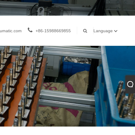
umatic.com
+86-15988669855
Language