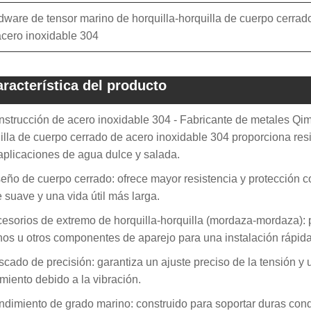
dware de tensor marino de horquilla-horquilla de cuerpo cerrad
acero inoxidable 304
racterística del producto
nstrucción de acero inoxidable 304 - Fabricante de metales Qim
illa de cuerpo cerrado de acero inoxidable 304 proporciona resis
aplicaciones de agua dulce y salada.
seño de cuerpo cerrado: ofrece mayor resistencia y protección co
e suave y una vida útil más larga.
cesorios de extremo de horquilla-horquilla (mordaza-mordaza): 
os u otros componentes de aparejo para una instalación rápida
scado de precisión: garantiza un ajuste preciso de la tensión y
amiento debido a la vibración.
ndimiento de grado marino: construido para soportar duras cond