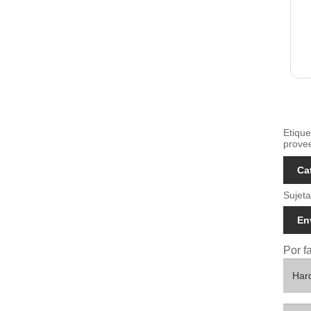
Etique
provee
Ca
Sujeta
En
Por f