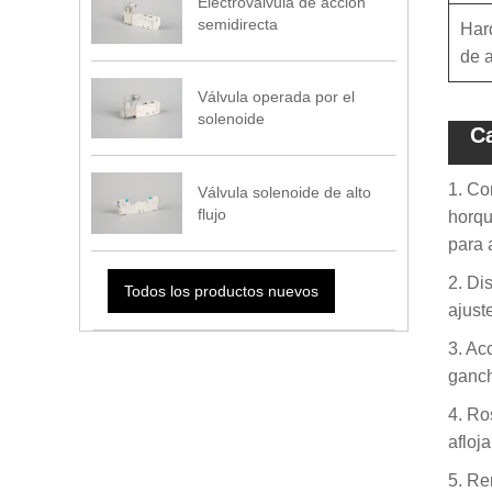
Electroválvula de acción
semidirecta
Har
de 
Válvula operada por el
solenoide
Ca
1. Co
Válvula solenoide de alto
flujo
horqu
para 
2. Di
Todos los productos nuevos
ajust
3. Ac
ganch
4. Ro
afloj
5. Re