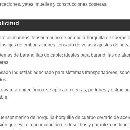
caciones, yates, muelles y construcciones costeras.
licitud
arejos marinos: tensor marino de horquilla-horquilla de cuerpo 
jos fijos de embarcaciones, tensado de velas y ajustes de línea
stemas de barandillas de cable: ideales para barandillas de ala
eras.
nsado industrial: adecuado para sistemas transportadores, sopo
dos.
rdware arquitectónico: se aplica en cercas, portones y estructur
able.
tensor marino de horquilla-horquilla de cuerpo cerrado de ace
sión que evita la acumulación de desechos y garantiza un func