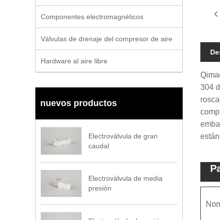
Componentes electromagnéticos
Válvulas de drenaje del compresor de aire
De
Hardware al aire libre
Qimao
304 d
rosca
nuevos productos
compr
embar
Electroválvula de gran
están
caudal
Pa
Electroválvula de media
presión
Nom