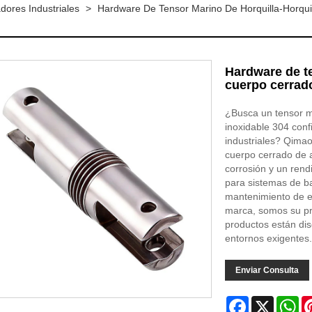
dores Industriales
>
Hardware De Tensor Marino De Horquilla-Horqui
Hardware de te
cuerpo cerrado
¿Busca un tensor ma
inoxidable 304 con
industriales? Qimao
cuerpo cerrado de a
corrosión y un rend
para sistemas de ba
mantenimiento de e
marca, somos su pr
productos están dis
entornos exigentes.
Enviar Consulta
Facebook
X
Wh