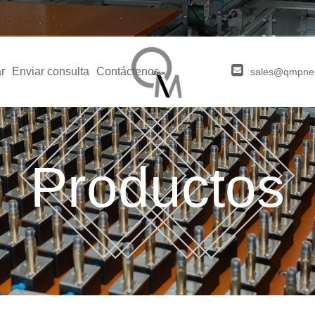
r
Enviar consulta
Contáctenos
sales@qmpne
Productos