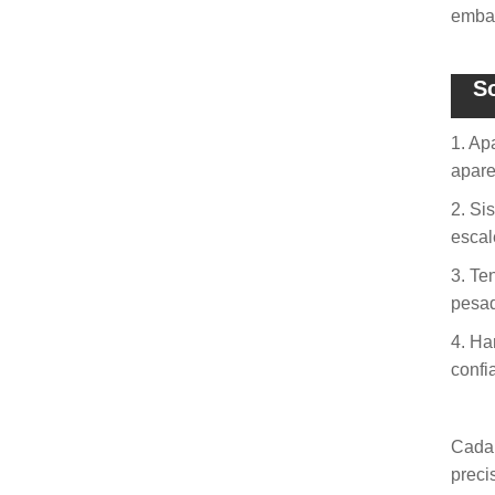
embar
So
1. Ap
apare
2. Si
escal
3. Te
pesa
4. Ha
confi
Cada 
preci