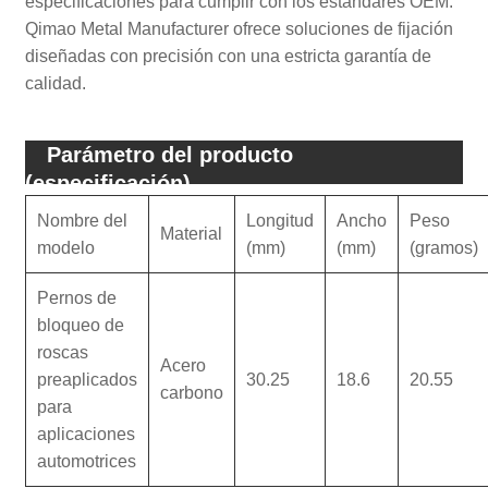
especificaciones para cumplir con los estándares OEM.
Qimao Metal Manufacturer ofrece soluciones de fijación
diseñadas con precisión con una estricta garantía de
calidad.
Parámetro del producto
(especificación)
Nombre del
Longitud
Ancho
Peso
Material
modelo
(mm)
(mm)
(gramos)
Pernos de
bloqueo de
roscas
Acero
preaplicados
30.25
18.6
20.55
carbono
para
aplicaciones
automotrices