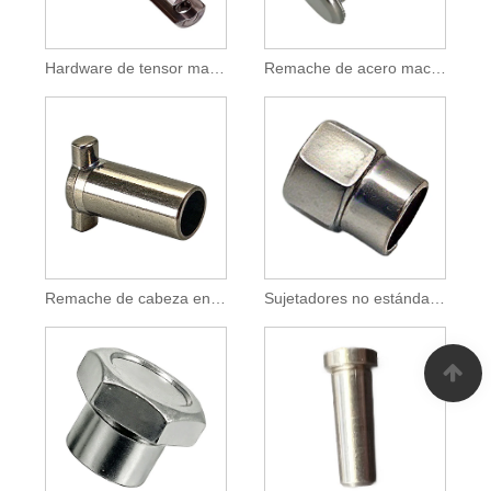
Hardware de tensor marino de horquilla-horquilla de cuerpo cerrado de acero inoxidable 304
Remache de acero macizo de cabeza plana para fijación industrial
Remache de cabeza en T de acero inoxidable 304 para fijación industrial
Sujetadores no estándar para accesorios de automóviles y motocicletas