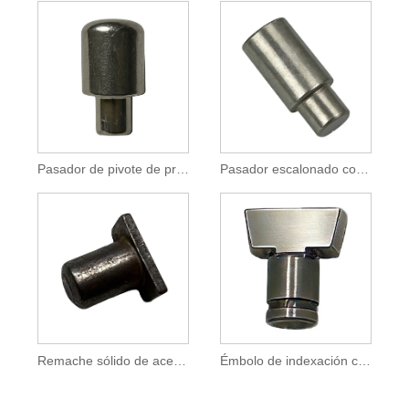
Pasador de pivote de precisión de rumbo frío para ensamblaje de bocina automotriz
Pasador escalonado con cabezal en frío para maquinaria y automoción
Remache sólido de acero al carbono con cabeza rectangular para montaje de maquinaria
Émbolo de indexación con pasador de bloqueo con mango en T para posicionamiento de accesorios