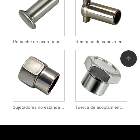
Remache de acero macizo de cabeza plana para fijación industrial
Remache de cabeza en T de acero inoxidable 304 para fijación industrial
Sujetadores no estándar para accesorios de automóviles y motocicletas
Tuerca de acoplamiento hexagonal de acero con brida para cierre roscado industrial