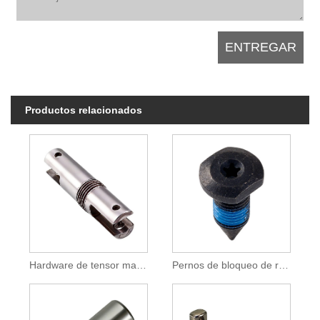
Productos relacionados
Hardware de tensor marino de horquilla-horquilla de cuerpo cerrado de acero inoxidable 304
Pernos de bloqueo de roscas preaplicados para aplicaciones automotrices