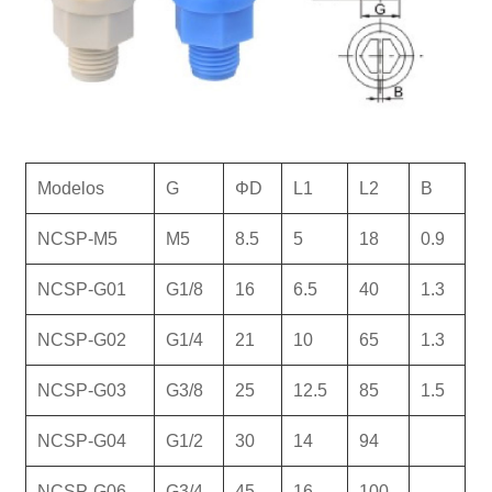
Modelos
G
ΦD
L1
L2
B
NCSP-M5
M5
8.5
5
18
0.9
NCSP-G01
G1/8
16
6.5
40
1.3
NCSP-G02
G1/4
21
10
65
1.3
NCSP-G03
G3/8
25
12.5
85
1.5
NCSP-G04
G1/2
30
14
94
NCSP-G06
G3/4
45
16
100