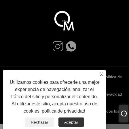
X
Links
Sitemap
RSS
XML
política de
Utilizamos cookies para ofrecerle una mejor
experiencia de navegación, analizar el
privacidad
tráfico del sitio y personalizar el contenido.
Al utilizar este sitio, acepta nuestro uso de
cookies.
política de privacidad
Copyright © 2024 Ningbo Qimao Trading Co., Ltd. Todos los
derechos reservados.
Rechazar
Aceptar