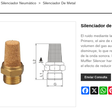
r Silenciador Neumático
>
Silenciador De Metal
Silenciador de
El ruido mediante la
Primero, el aire de
volumen del gas aum
disminuye, lo que r
de la onda sonora. 
Muffler Silencer har
el efecto de reducir 
Enviar Consulta
Facebook
X
Wh