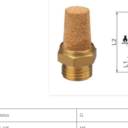
elos
G