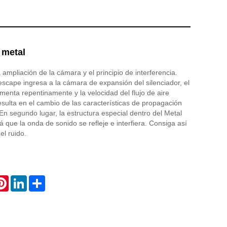
 metal
 ampliación de la cámara y el principio de interferencia.
 escape ingresa a la cámara de expansión del silenciador, el
enta repentinamente y la velocidad del flujo de aire
esulta en el cambio de las características de propagación
En segundo lugar, la estructura especial dentro del Metal
á que la onda de sonido se refleje e interfiera. Consiga así
el ruido.
atsApp
Pinterest
LinkedIn
Share