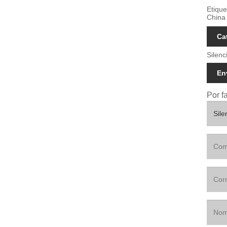
Etique
China
Ca
Silenc
En
Por f