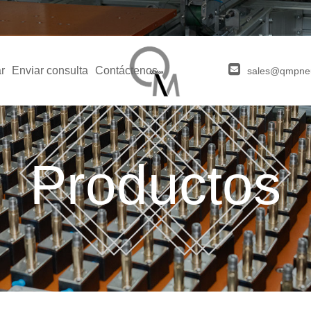
r
Enviar consulta
Contáctenos
sales@qmpne
Productos