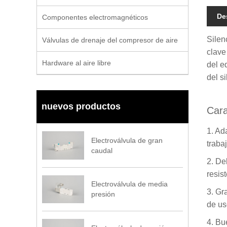
De
Componentes electromagnéticos
Silen
Válvulas de drenaje del compresor de aire
clave
Hardware al aire libre
del e
del s
nuevos productos
Cara
1. Ad
Electroválvula de gran
traba
caudal
2. De
resis
Electroválvula de media
3. Gr
presión
de us
4. Bu