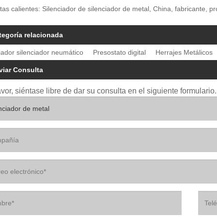
tas calientes: Silenciador de silenciador de metal, China, fabricante, p
tegoría relacionada
iador silenciador neumático
Presostato digital
Herrajes Metálicos
viar Consulta
avor, siéntase libre de dar su consulta en el siguiente formular