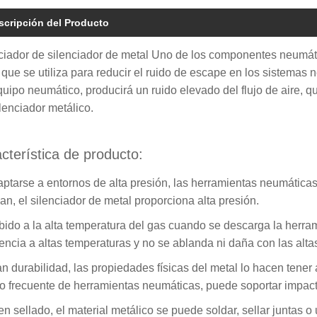
scripción del Producto
ciador de silenciador de metal Uno de los componentes neumát
 que se utiliza para reducir el ruido de escape en los sistema
quipo neumático, producirá un ruido elevado del flujo de aire, q
ilenciador metálico.
cterística de producto:
aptarse a entornos de alta presión, las herramientas neumátic
jan, el silenciador de metal proporciona alta presión.
bido a la alta temperatura del gas cuando se descarga la herra
tencia a altas temperaturas y no se ablanda ni daña con las alta
an durabilidad, las propiedades físicas del metal lo hacen tener a
o frecuente de herramientas neumáticas, puede soportar impactos
en sellado, el material metálico se puede soldar, sellar juntas