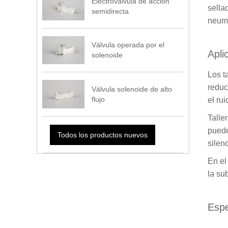
Electroválvula de acción
sella
semidirecta
neumá
Válvula operada por el
Apli
solenoide
Los t
reduc
Válvula solenoide de alto
flujo
el ru
Talle
puede
Todos los productos nuevos
silen
En el
la su
Espe