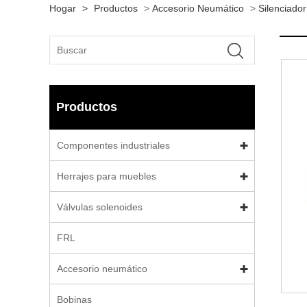
Hogar
>
Productos
>
Accesorio Neumático
>
Silenciado
Productos
Componentes industriales
Herrajes para muebles
Válvulas solenoides
FRL
Accesorio neumático
Bobinas