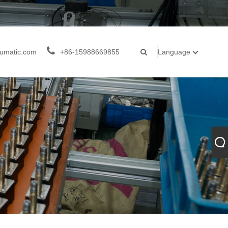
umatic.com
+86-15988669855
Language