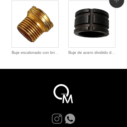
Buje escalonado con brida de inserción roscada de latón para piezas de plástico y metal
Buje de acero dividido de precisión con ranuras de lubricación