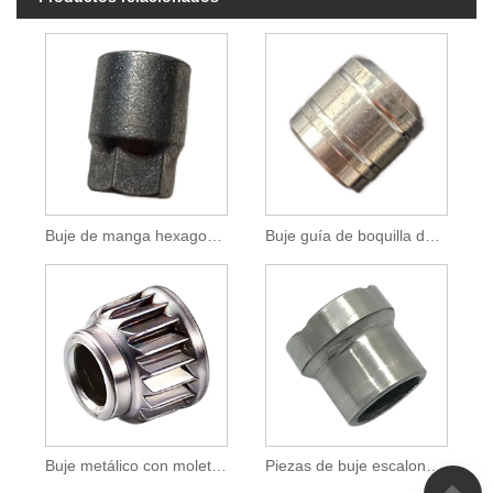
Buje de manga hexagonal de aluminio para uso industrial
Buje guía de boquilla de chorro de agua de material de acero inoxidable 304
Buje metálico con moleteado mediante proceso de partida en frío
Piezas de buje escalonado de acero de precisión para uso industrial