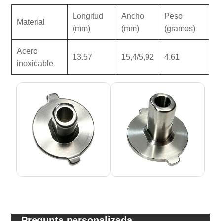
Longitud
Ancho
Peso
Material
(mm)
(mm)
(gramos)
Acero
13.57
15,4/5,92
4.61
inoxidable
Pregunta personalizada