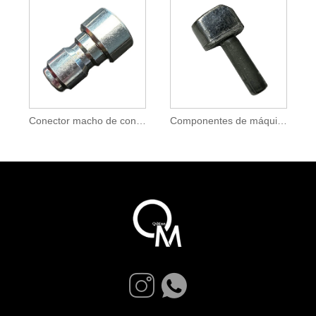
Conector macho de conexión rápida neumática para manguera de aire
Componentes de máquinas de coser industriales de precisión de rumbo frío