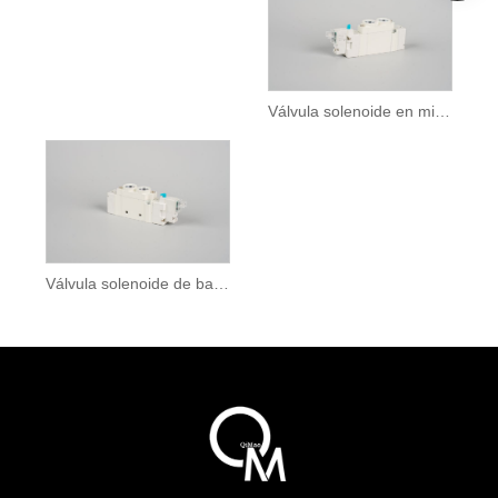
Válvula solenoide en miniatura
Válvula solenoide de baja presión