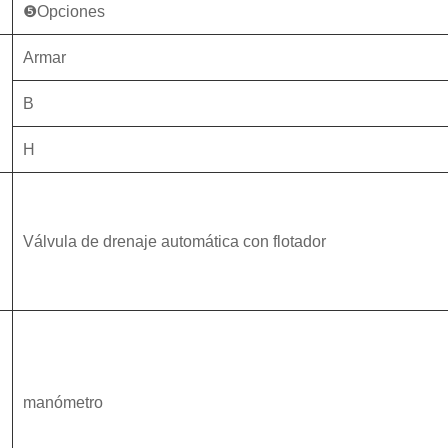
❺Opciones
Armar
B
H
Válvula de drenaje automática con flotador
manómetro