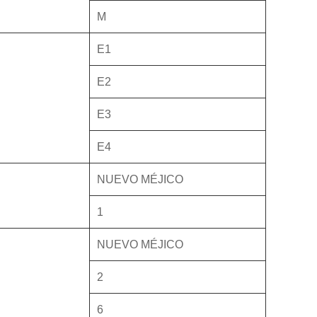
M
E1
E2
E3
E4
NUEVO MÉJICO
1
NUEVO MÉJICO
2
6