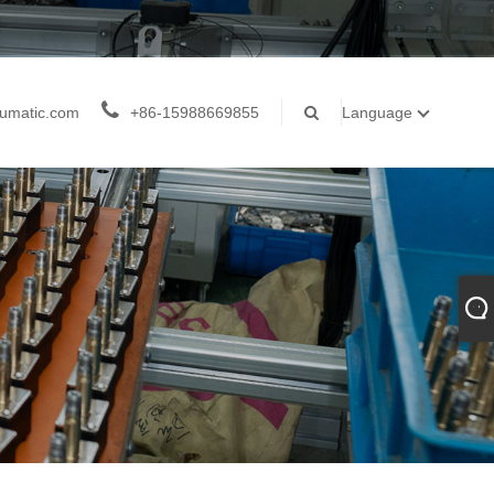
umatic.com
+86-15988669855
Language