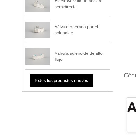
Electroválvula de acción
semidirecta
Válvula operada por el
solenoide
Válvula solenoide de alto
flujo
Códi
Todos los productos nuevos