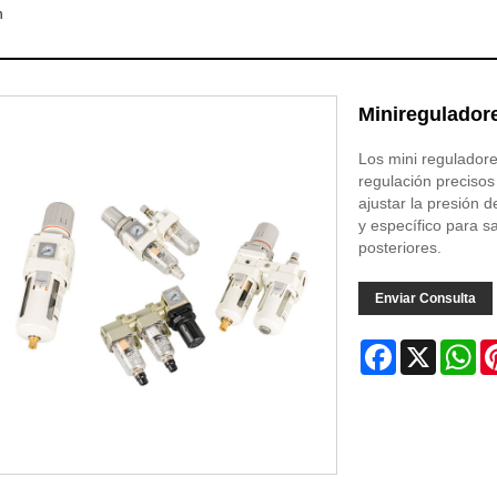
n
Miniregulador
Los mini reguladore
regulación precisos 
ajustar la presión d
y específico para s
posteriores.
Enviar Consulta
Facebook
X
Wh