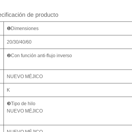
cificación de producto
❶Dimensiones
20/30/40/60
❷Con función anti-flujo inverso
NUEVO MÉJICO
K
❸Tipo de hilo
NUEVO MÉJICO
NUEVO MÉJICO