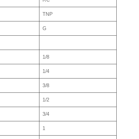
TNP
G
1/8
1/4
3/8
1/2
3/4
1