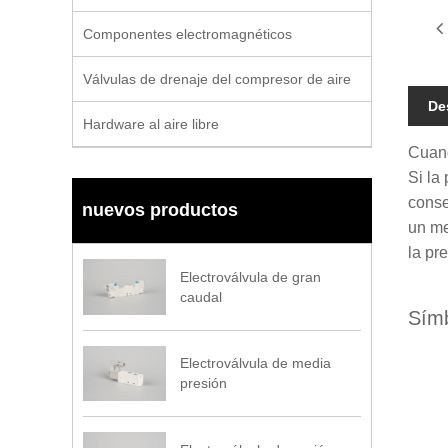
Componentes electromagnéticos
Válvulas de drenaje del compresor de aire
De
Hardware al aire libre
Cuand
Si la
conse
nuevos productos
un me
la pr
Electroválvula de gran
caudal
Símb
Electroválvula de media
presión