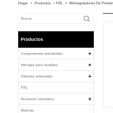
Hogar
>
Productos
>
FRL
>
Minireguladores De Presió
Productos
Componentes industriales
Herrajes para muebles
Válvulas solenoides
FRL
Accesorio neumático
Bobinas