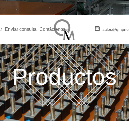
r
Enviar consulta
Contáctenos
sales@qmpne
Productos