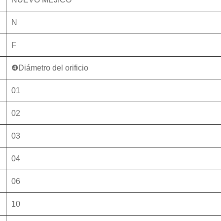
N
F
❹Diámetro del orificio
01
02
03
04
06
10