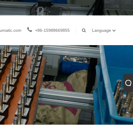
umatic.com
+86-15988669855
Language