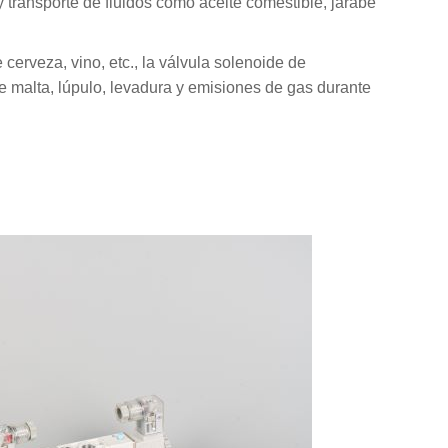
y transporte de fluidos como aceite comestible, jarabe
cerveza, vino, etc., la válvula solenoide de
e malta, lúpulo, levadura y emisiones de gas durante