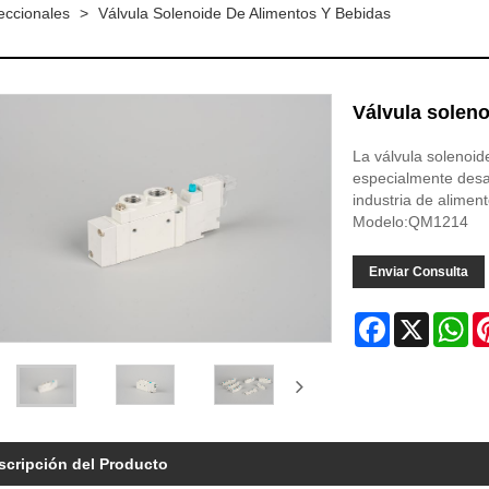
eccionales
>
Válvula Solenoide De Alimentos Y Bebidas
Válvula soleno
La válvula solenoi
especialmente desar
industria de alimen
Modelo:QM1214
Enviar Consulta
Facebook
X
Wh
scripción del Producto