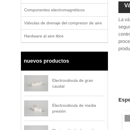
Vá
Componentes electromagnéticos
La vá
Válvulas de drenaje del compresor de aire
segur
contr
Hardware al aire libre
proce
produ
nuevos productos
Electroválvula de gran
caudal
Espe
Electroválvula de media
presión