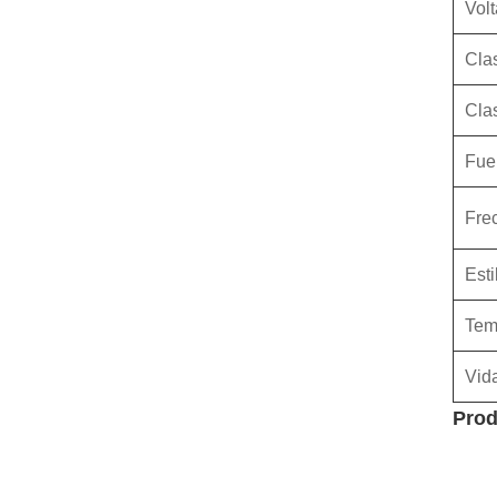
Volt
Cla
Cla
Fue
Fre
Esti
Tem
Vida
Prod