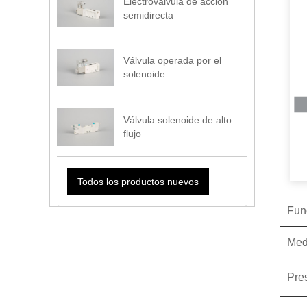
Electroválvula de acción
semidirecta
Válvula operada por el
solenoide
Válvula solenoide de alto
flujo
Todos los productos nuevos
Func
M
ed
Pres