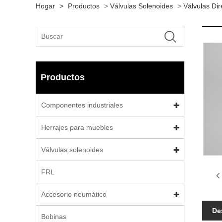
Hogar
>
Productos
>
Válvulas Solenoides
>
Válvulas Dir
Productos
Componentes industriales
Herrajes para muebles
Válvulas solenoides
FRL
Accesorio neumático
De
Bobinas