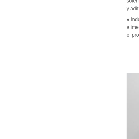
solen
y adit
● Ind
alime
el pr