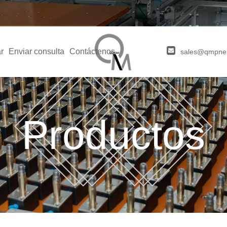
r
Enviar consulta
Contáctenos
sales@qmpne
Productos