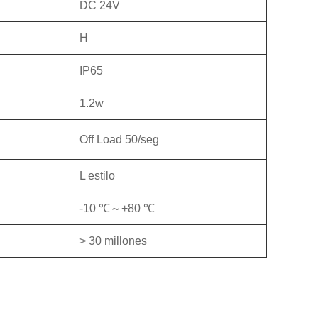
DC 24V
H
IP65
1.2w
Off Load 50/seg
L estilo
-10 ℃～+80 ℃
> 30 millones