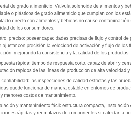
erial de grado alimenticio: Válvula solenoide de alimentos y 
dable o plásticos de grado alimenticio que cumplan con los est
ntacto directo con alimentos y bebidas no cause contaminación 
idad de los consumidores.
trol preciso: poseer capacidades precisas de flujo y control de 
 ajustar con precisión la velocidad de activación y flujo de los 
cción, mejorando la consistencia y la calidad de los productos.
puesta rápida: tiempo de respuesta corto, capaz de abrir y cerrar
tación rápidos de las líneas de producción de alta velocidad y 
a confiabilidad: las inspecciones de calidad estrictas y las prue
idas puede funcionar de manera estable en entornos de producci
s y menores costos de mantenimiento.
talación y mantenimiento fácil: estructura compacta, instalació
aciones rápidas y reemplazos de componentes sin afectar la pr