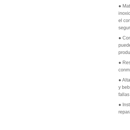
● Mat
inoxi
el co
segur
● Con
puede
produ
● Res
conmu
● Alt
y beb
falla
● Ins
repar