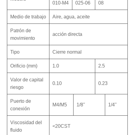
010-M4
025-06
08
Medio de trabajo
Aire, agua, aceite
Patrón de
acción directa
movimiento
Tipo
Cierre normal
Orificio (mm)
1.0
2.5
Valor de capital
0.10
0.23
riesgo
Puerto de
M4/M5
1/8''
1/4''
conexión
Viscosidad del
<20CST
fluido