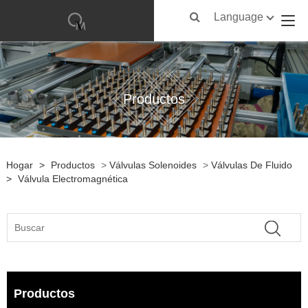
Language
Productos
Hogar
>
Productos
>
Válvulas Solenoides
>
Válvulas De Fluido
>
Válvula Electromagnética
Productos