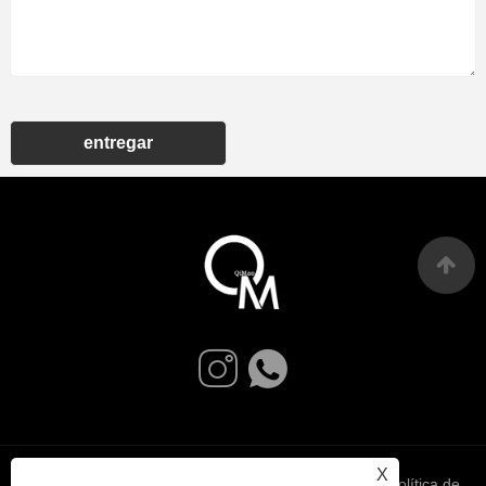
entregar
X
Links
Sitemap
RSS
XML
política de